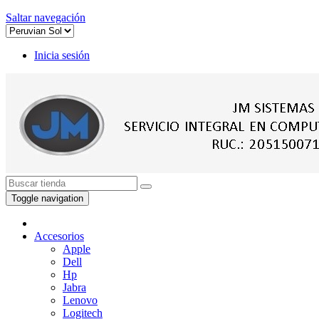
Saltar navegación
Inicia sesión
Toggle navigation
Accesorios
Apple
Dell
Hp
Jabra
Lenovo
Logitech