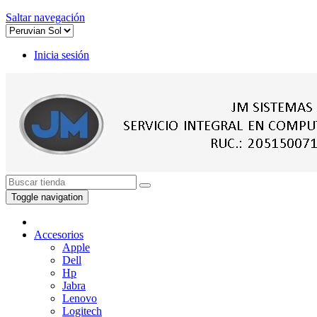
Saltar navegación
Inicia sesión
Toggle navigation
Accesorios
Apple
Dell
Hp
Jabra
Lenovo
Logitech