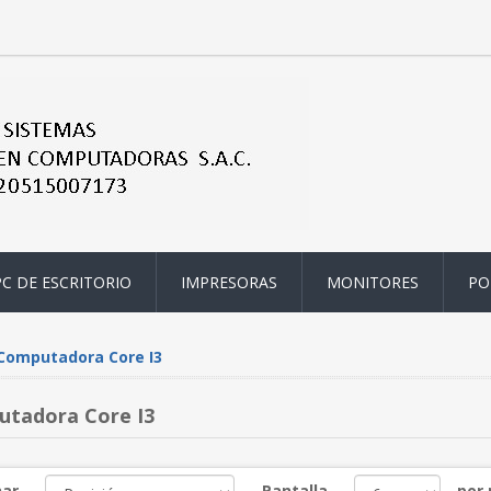
PC DE ESCRITORIO
IMPRESORAS
MONITORES
PO
Computadora Core I3
tadora Core I3
ar
Pantalla
por