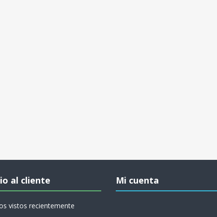
io al cliente
Mi cuenta
os vistos recientemente