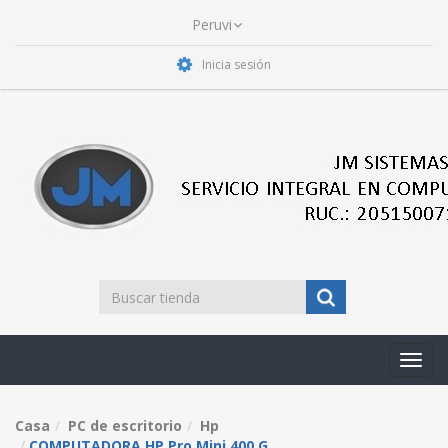
Inicia sesión
Toggl
navig
Casa
PC de escritorio
Hp
COMPUTADORA HP Pro Mini 400 G