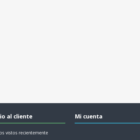
io al cliente
Mi cuenta
os vistos recientemente