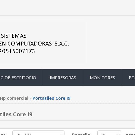
PC DE ESCRITORIO
IMPRESORAS
MONITORES
PO
Hp comercial
Portatiles Core I9
iles Core I9
ar
Pantalla
por