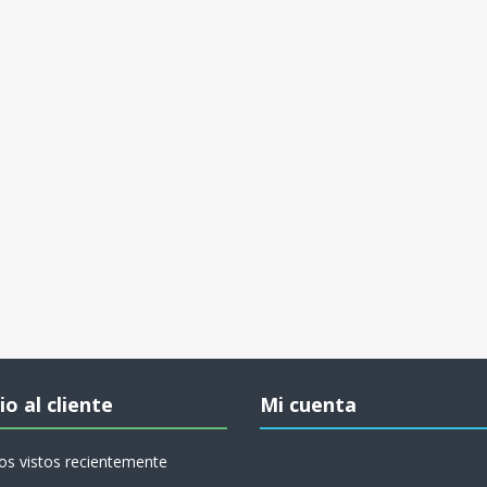
io al cliente
Mi cuenta
os vistos recientemente