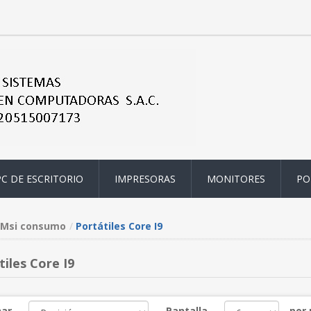
PC DE ESCRITORIO
IMPRESORAS
MONITORES
PO
Msi consumo
Portátiles Core I9
iles Core I9
ar
Pantalla
por