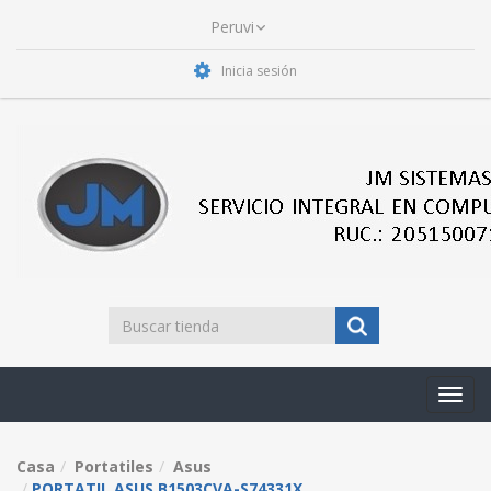
Inicia sesión
Toggl
navig
Casa
Portatiles
Asus
PORTATIL ASUS B1503CVA-S74331X