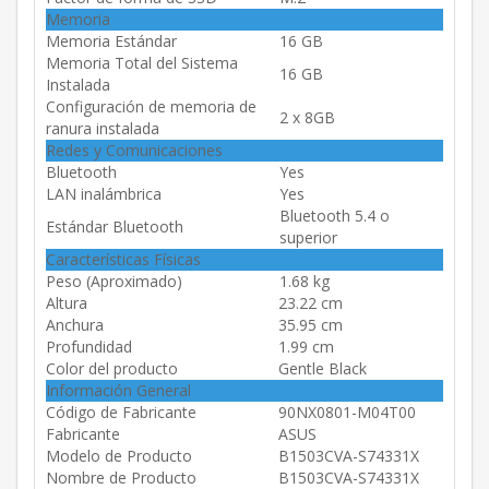
Memoria
Memoria Estándar
16 GB
Memoria Total del Sistema
16 GB
Instalada
Configuración de memoria de
2 x 8GB
ranura instalada
Redes y Comunicaciones
Bluetooth
Yes
LAN inalámbrica
Yes
Bluetooth 5.4 o
Estándar Bluetooth
superior
Características Físicas
Peso (Aproximado)
1.68 kg
Altura
23.22 cm
Anchura
35.95 cm
Profundidad
1.99 cm
Color del producto
Gentle Black
Información General
Código de Fabricante
90NX0801-M04T00
Fabricante
ASUS
Modelo de Producto
B1503CVA-S74331X
Nombre de Producto
B1503CVA-S74331X