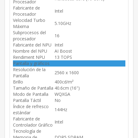
Procesador
Fabricante de
Intel
Procesador
Velocidad Turbo
5.10GHz
Máxima
Subprocesos del
16
procesador
Fabricante del NPU
Intel
Nombre del NPU
AI Boost
Rendiment NPU
13 TOPS
Pantalla y gráficos
Resolución de la
2560 x 1600
Pantalla
Brillo
400cd/m²
Tamaño de Pantalla
40.6cm (16")
Modo de Pantalla
WQXGA
Pantalla Táctil
No
Índice de refresco
144Hz
estándar
Fabricante de
Intel
Controlador Gráfico
Tecnología de
Memoria de
DDR5 SDRAM