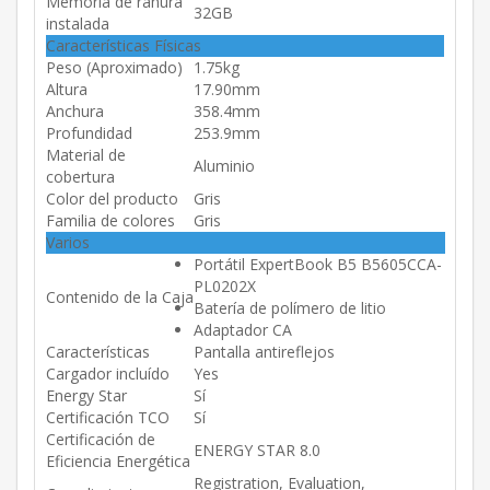
Memoria de ranura
32GB
instalada
Características Físicas
Peso (Aproximado)
1.75kg
Altura
17.90mm
Anchura
358.4mm
Profundidad
253.9mm
Material de
Aluminio
cobertura
Color del producto
Gris
Familia de colores
Gris
Varios
Portátil ExpertBook B5 B5605CCA-
PL0202X
Contenido de la Caja
Batería de polímero de litio
Adaptador CA
Características
Pantalla antireflejos
Cargador incluído
Yes
Energy Star
Sí
Certificación TCO
Sí
Certificación de
ENERGY STAR 8.0
Eficiencia Energética
Registration, Evaluation,