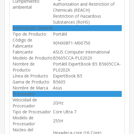
Cumplimiento
Authorization and Restriction of
ambiental
Chemicals (REACH)
Restriction of Hazardous
Substances (RoHS)
Información General
Tipo de Producto
Portátil
Código de
90NX08F1-M00750
Fabricante
Fabricante
ASUS Computer International
Modelo de Producto
B5605CCA-PL0202X
Nombre de
Portátil ExpertBook B5 B5605CCA-
Producto
PL0202X
Línea de Producto
ExpertBook B5
Gama de Producto
B5605
Nombre de Marca
Asus
Procesador
Velocidad de
2GHz
Procesador
Tipo de Procesador
Core Ultra 7
Modelo de
255H
Procesador
Núcleo del
Hexadeca-core (16 Core)