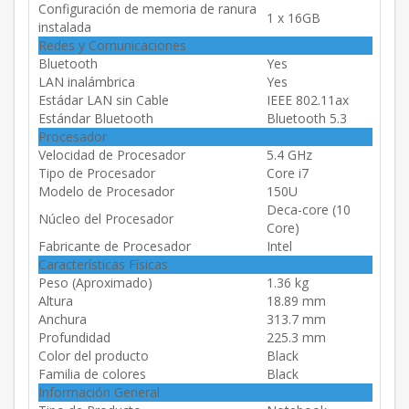
Configuración de memoria de ranura
1 x 16GB
instalada
Redes y Comunicaciones
Bluetooth
Yes
LAN inalámbrica
Yes
Estádar LAN sin Cable
IEEE 802.11ax
Estándar Bluetooth
Bluetooth 5.3
Procesador
Velocidad de Procesador
5.4 GHz
Tipo de Procesador
Core i7
Modelo de Procesador
150U
Deca-core (10
Núcleo del Procesador
Core)
Fabricante de Procesador
Intel
Características Físicas
Peso (Aproximado)
1.36 kg
Altura
18.89 mm
Anchura
313.7 mm
Profundidad
225.3 mm
Color del producto
Black
Familia de colores
Black
Información General