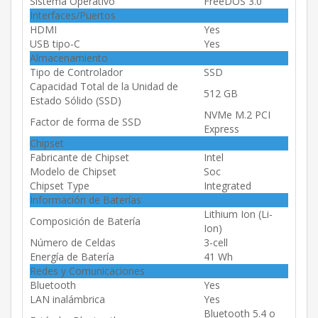
Sistema Operativo
FreeDOS 3.0
Interfaces/Puertos
HDMI
Yes
USB tipo-C
Yes
Almacenamiento
Tipo de Controlador
SSD
Capacidad Total de la Unidad de
512 GB
Estado Sólido (SSD)
NVMe M.2 PCI
Factor de forma de SSD
Express
Chipset
Fabricante de Chipset
Intel
Modelo de Chipset
Soc
Chipset Type
Integrated
Información de Baterías
Lithium Ion (Li-
Composición de Batería
Ion)
Número de Celdas
3-cell
Energía de Batería
41 Wh
Redes y Comunicaciones
Bluetooth
Yes
LAN inalámbrica
Yes
Bluetooth 5.4 o