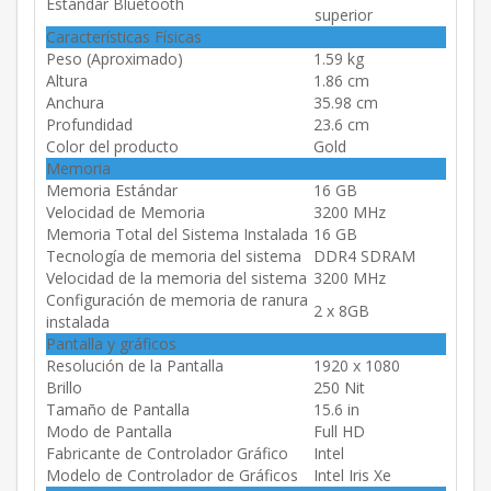
Estándar Bluetooth
superior
Características Físicas
Peso (Aproximado)
1.59 kg
Altura
1.86 cm
Anchura
35.98 cm
Profundidad
23.6 cm
Color del producto
Gold
Memoria
Memoria Estándar
16 GB
Velocidad de Memoria
3200 MHz
Memoria Total del Sistema Instalada
16 GB
Tecnología de memoria del sistema
DDR4 SDRAM
Velocidad de la memoria del sistema
3200 MHz
Configuración de memoria de ranura
2 x 8GB
instalada
Pantalla y gráficos
Resolución de la Pantalla
1920 x 1080
Brillo
250 Nit
Tamaño de Pantalla
15.6 in
Modo de Pantalla
Full HD
Fabricante de Controlador Gráfico
Intel
Modelo de Controlador de Gráficos
Intel Iris Xe