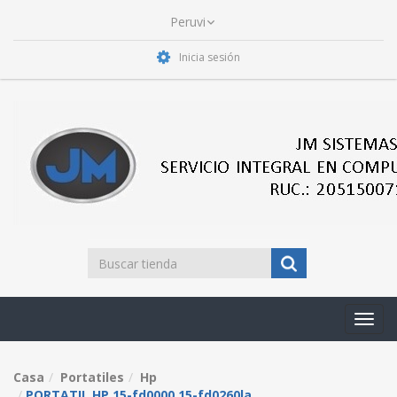
Inicia sesión
Toggl
navig
Casa
Portatiles
Hp
PORTATIL HP 15-fd0000 15-fd0260la