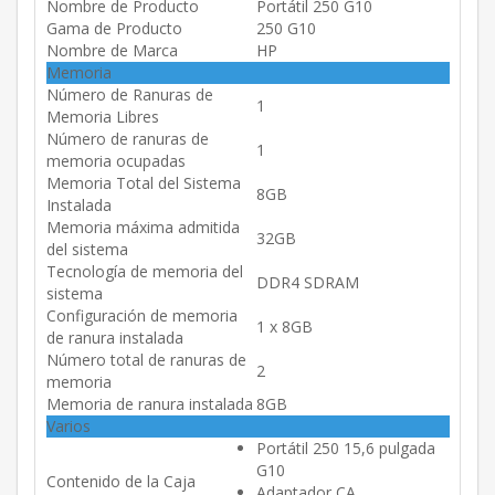
Nombre de Producto
Portátil 250 G10
Gama de Producto
250 G10
Nombre de Marca
HP
Memoria
Número de Ranuras de
1
Memoria Libres
Número de ranuras de
1
memoria ocupadas
Memoria Total del Sistema
8GB
Instalada
Memoria máxima admitida
32GB
del sistema
Tecnología de memoria del
DDR4 SDRAM
sistema
Configuración de memoria
1 x 8GB
de ranura instalada
Número total de ranuras de
2
memoria
Memoria de ranura instalada
8GB
Varios
Portátil 250 15,6 pulgada
G10
Contenido de la Caja
Adaptador CA