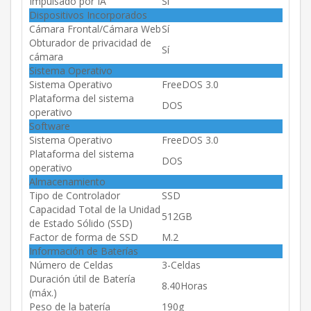
Impulsado por IA
Sí
Dispositivos Incorporados
Cámara Frontal/Cámara Web
Sí
Obturador de privacidad de
Sí
cámara
Sistema Operativo
Sistema Operativo
FreeDOS 3.0
Plataforma del sistema
DOS
operativo
Software
Sistema Operativo
FreeDOS 3.0
Plataforma del sistema
DOS
operativo
Almacenamiento
Tipo de Controlador
SSD
Capacidad Total de la Unidad
512GB
de Estado Sólido (SSD)
Factor de forma de SSD
M.2
Información de Baterías
Número de Celdas
3-Celdas
Duración útil de Batería
8.40Horas
(máx.)
Peso de la batería
190g