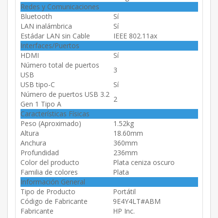
Redes y Comunicaciones
Bluetooth
Sí
LAN inalámbrica
Sí
Estádar LAN sin Cable
IEEE 802.11ax
Interfaces/Puertos
HDMI
Sí
Número total de puertos
3
USB
USB tipo-C
Sí
Número de puertos USB 3.2
2
Gen 1 Tipo A
Características Físicas
Peso (Aproximado)
1.52kg
Altura
18.60mm
Anchura
360mm
Profundidad
236mm
Color del producto
Plata ceniza oscuro
Familia de colores
Plata
Información General
Tipo de Producto
Portátil
Código de Fabricante
9E4Y4LT#ABM
Fabricante
HP Inc.