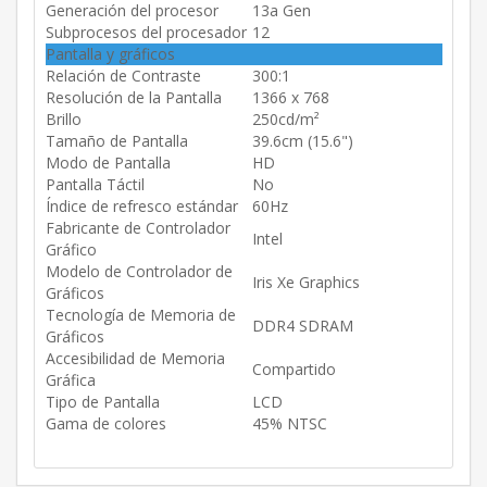
Generación del procesor
13a Gen
Subprocesos del procesador
12
Pantalla y gráficos
Relación de Contraste
300:1
Resolución de la Pantalla
1366 x 768
Brillo
250cd/m²
Tamaño de Pantalla
39.6cm (15.6")
Modo de Pantalla
HD
Pantalla Táctil
No
Índice de refresco estándar
60Hz
Fabricante de Controlador
Intel
Gráfico
Modelo de Controlador de
Iris Xe Graphics
Gráficos
Tecnología de Memoria de
DDR4 SDRAM
Gráficos
Accesibilidad de Memoria
Compartido
Gráfica
Tipo de Pantalla
LCD
Gama de colores
45% NTSC