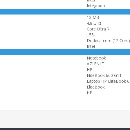
Integrado
12 MB
4.8 GHz
Core Ultra 7
155U
Dodeca-core (12 Core)
Intel
Notebook
A71FNLT
HP
EliteBook 660 G11
Laptop HP EliteBook 6
EliteBook
HP