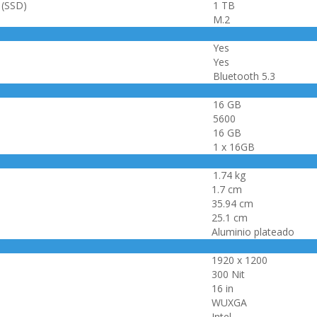
 (SSD)
1 TB
M.2
Yes
Yes
Bluetooth 5.3
16 GB
5600
16 GB
1 x 16GB
1.74 kg
1.7 cm
35.94 cm
25.1 cm
Aluminio plateado
1920 x 1200
300 Nit
16 in
WUXGA
Intel