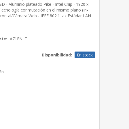
D - Aluminio plateado Pike - Intel Chip - 1920 x
 Tecnología conmutación en el mismo plano (In-
 Frontal/Cámara Web - IEEE 802.11ax Estádar LAN
nte:
A71FNLT
Disponibilidad:
En stock
ión