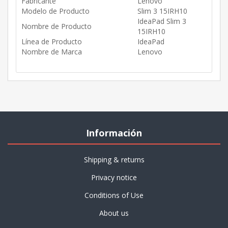
Fabricante
Lenovo
Modelo de Producto
Slim 3 15IRH10
IdeaPad Slim 3
Nombre de Producto
15IRH10
Línea de Producto
IdeaPad
Nombre de Marca
Lenovo
Información
Shipping & returns
Privacy notice
Conditions of Use
About us