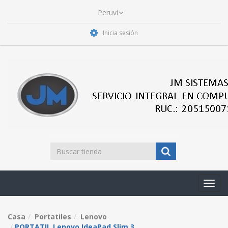
Inicia sesión
Toggl
navig
Casa
Portatiles
Lenovo
PORTATIL Lenovo IdeaPad Slim 3