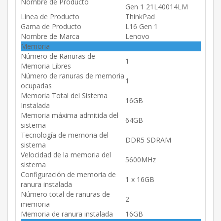
Nombre de Producto
Gen 1 21L40014LM
Línea de Producto
ThinkPad
Gama de Producto
L16 Gen 1
Nombre de Marca
Lenovo
Memoria
Número de Ranuras de
1
Memoria Libres
Número de ranuras de memoria
1
ocupadas
Memoria Total del Sistema
16GB
Instalada
Memoria máxima admitida del
64GB
sistema
Tecnología de memoria del
DDR5 SDRAM
sistema
Velocidad de la memoria del
5600MHz
sistema
Configuración de memoria de
1 x 16GB
ranura instalada
Número total de ranuras de
2
memoria
Memoria de ranura instalada
16GB