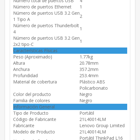
Número total de puertos USB
4
Número de puertos Ethernet
1
Número de puertos USB 3.2 Gen
2
1 Tipo A
Número de puertos Thunderbolt
1
4
Número de puertos USB 3.2 Gen
1
2x2 tipo-C
Características Físicas
Peso (Aproximado)
1.77kg
Altura
20.78mm
Anchura
357.2mm
Profundidad
253.4mm
Material de cobertura
Plástico ABS
Policarbonato
Color del producto
Negro
Familia de colores
Negro
Información General
Tipo de Producto
Portátil
Código de Fabricante
21L40014LM
Fabricante
Lenovo Group Limited
Modelo de Producto
21L40014LM
Portátil ThinkPad L16