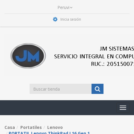
Inicia sesión
Toggl
navig
Casa
Portatiles
Lenovo
PORTATIL Lenovo ThinkPad L16 Gen 1