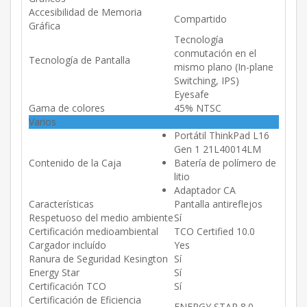
Accesibilidad de Memoria
Compartido
Gráfica
Tecnología
conmutación en el
Tecnología de Pantalla
mismo plano (In-plane
Switching, IPS)
Eyesafe
Gama de colores
45% NTSC
Varios
Portátil ThinkPad L16
Gen 1 21L40014LM
Contenido de la Caja
Batería de polímero de
litio
Adaptador CA
Características
Pantalla antireflejos
Respetuoso del medio ambiente
Sí
Certificación medioambiental
TCO Certified 10.0
Cargador incluído
Yes
Ranura de Seguridad Kesington
Sí
Energy Star
Sí
Certificación TCO
Sí
Certificación de Eficiencia
ENERGY STAR 8.0