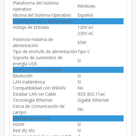
Plataforma del sistema
Windows
operativo
Idioma del Sistema Operativo
Español
Descripción de la Alimentación
Voltaje de Entrada
120V AC
230V AC
Potencia máxima de
65W
alimentación
Tipo de enchufe de alimentación
Tipo C
Soporte de suministro de
Sí
energía USB
Redes y Comunicaciones
Bluetooth
Sí
LAN inalámbrica
Sí
Compatibilidad con WWAN
No
Estádar LAN sin Cable
IEEE 802.11ax
Tecnología Ethernet
Gigabit Ethernet
Cerca de comunicación de
No
campo
Interfaces/Puertos
HDMI
Sí
Red (RJ-45)
Sí