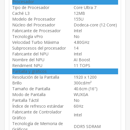
Procesador
Tipo de Procesador
Core Ultra 7
Caché L3
12MB
Modelo de Procesador
155U
Núcleo del Procesador
Dodeca-core (12 Core)
Fabricante de Procesador
Intel
Tecnología vPro
No
Velocidad Turbo Máxima
4.80GHz
Subprocesos del procesador
14
Fabricante del NPU
Intel
Nombre del NPU
AI Boost
Rendiment NPU
11 TOPS
Pantalla y gráficos
Resolución de la Pantalla
1920 x 1200
Brillo
300cd/m²
Tamaño de Pantalla
40.6cm (16")
Modo de Pantalla
WUXGA
Pantalla Táctil
No
Índice de refresco estándar
60Hz
Fabricante de Controlador
Intel
Gráfico
Tecnología de Memoria de
DDR5 SDRAM
Gráficos