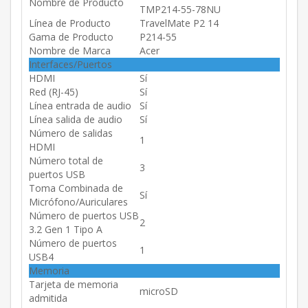
Nombre de Producto
TMP214-55-78NU
Línea de Producto
TravelMate P2 14
Gama de Producto
P214-55
Nombre de Marca
Acer
Interfaces/Puertos
HDMI
Sí
Red (RJ-45)
Sí
Línea entrada de audio
Sí
Línea salida de audio
Sí
Número de salidas
1
HDMI
Número total de
3
puertos USB
Toma Combinada de
Sí
Micrófono/Auriculares
Número de puertos USB
2
3.2 Gen 1 Tipo A
Número de puertos
1
USB4
Memoria
Tarjeta de memoria
microSD
admitida