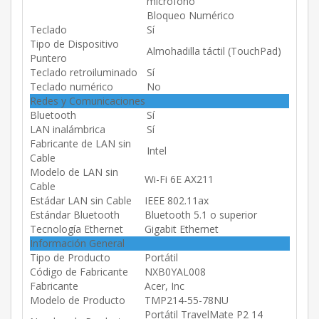
micrófono
Bloqueo Numérico
Teclado
Sí
Tipo de Dispositivo
Almohadilla táctil (TouchPad)
Puntero
Teclado retroiluminado
Sí
Teclado numérico
No
Redes y Comunicaciones
Bluetooth
Sí
LAN inalámbrica
Sí
Fabricante de LAN sin
Intel
Cable
Modelo de LAN sin
Wi-Fi 6E AX211
Cable
Estádar LAN sin Cable
IEEE 802.11ax
Estándar Bluetooth
Bluetooth 5.1 o superior
Tecnología Ethernet
Gigabit Ethernet
Información General
Tipo de Producto
Portátil
Código de Fabricante
NXB0YAL008
Fabricante
Acer, Inc
Modelo de Producto
TMP214-55-78NU
Portátil TravelMate P2 14