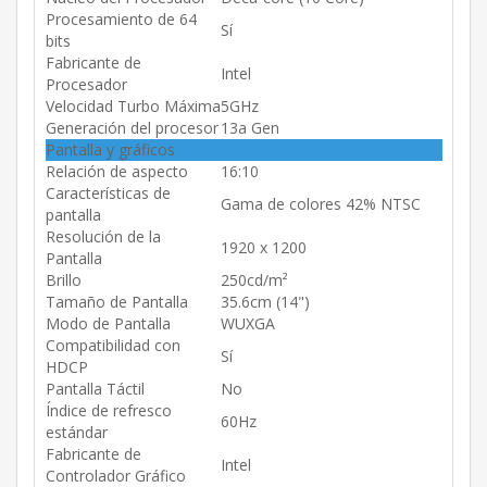
Procesamiento de 64
Sí
bits
Fabricante de
Intel
Procesador
Velocidad Turbo Máxima
5GHz
Generación del procesor
13a Gen
Pantalla y gráficos
Relación de aspecto
16:10
Características de
Gama de colores 42% NTSC
pantalla
Resolución de la
1920 x 1200
Pantalla
Brillo
250cd/m²
Tamaño de Pantalla
35.6cm (14")
Modo de Pantalla
WUXGA
Compatibilidad con
Sí
HDCP
Pantalla Táctil
No
Índice de refresco
60Hz
estándar
Fabricante de
Intel
Controlador Gráfico