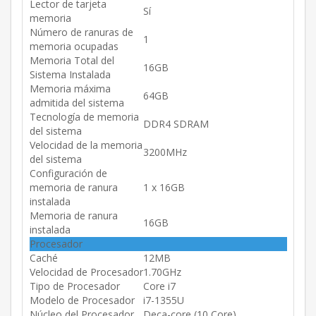
Lector de tarjeta
Sí
memoria
Número de ranuras de
1
memoria ocupadas
Memoria Total del
16GB
Sistema Instalada
Memoria máxima
64GB
admitida del sistema
Tecnología de memoria
DDR4 SDRAM
del sistema
Velocidad de la memoria
3200MHz
del sistema
Configuración de
memoria de ranura
1 x 16GB
instalada
Memoria de ranura
16GB
instalada
Procesador
Caché
12MB
Velocidad de Procesador
1.70GHz
Tipo de Procesador
Core i7
Modelo de Procesador
i7-1355U
Núcleo del Procesador
Deca-core (10 Core)