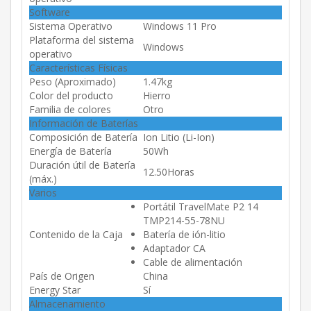
Software
Sistema Operativo
Windows 11 Pro
Plataforma del sistema
Windows
operativo
Características Físicas
Peso (Aproximado)
1.47kg
Color del producto
Hierro
Familia de colores
Otro
Información de Baterías
Composición de Batería
Ion Litio (Li-Ion)
Energía de Batería
50Wh
Duración útil de Batería
12.50Horas
(máx.)
Varios
Portátil TravelMate P2 14
TMP214-55-78NU
Contenido de la Caja
Batería de ión-litio
Adaptador CA
Cable de alimentación
País de Origen
China
Energy Star
Sí
Almacenamiento