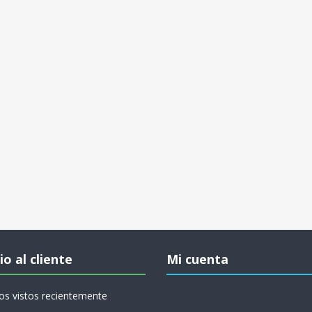
io al cliente
Mi cuenta
os vistos recientemente